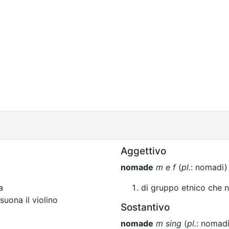
Aggettivo
nomade
m e f
(
pl.
: nomadi)
a
di gruppo etnico che n
suona il violino
Sostantivo
nomade
m sing
(
pl.
: nomadi