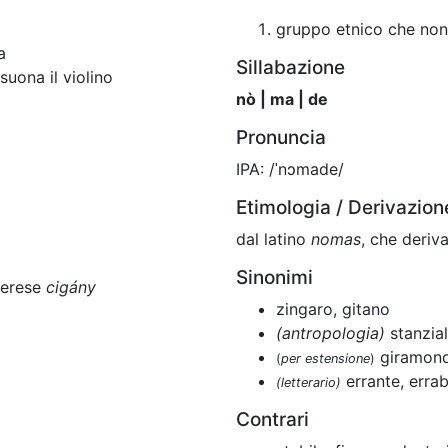
gruppo etnico che non
a
Sillabazione
suona il violino
nò | ma | de
Pronuncia
IPA: /ˈnɔmade/
Etimologia / Derivazion
dal latino
nomas
, che deriv
Sinonimi
gherese
cigány
zingaro, gitano
(antropologia)
stanzia
giramond
(
per estensione
)
errante, erra
(letterario)
Contrari