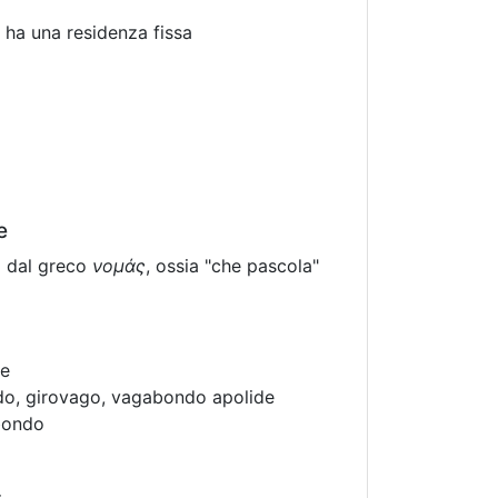
 ha una residenza fissa
e
a dal greco
νομάς
, ossia "che pascola"
le
o, girovago, vagabondo apolide
bondo