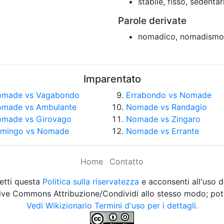
stabile, fisso, sedentar
Parole derivate
nomadico, nomadismo
Imparentato
made vs Vagabondo
Errabondo vs Nomade
made vs Ambulante
Nomade vs Randagio
made vs Girovago
Nomade vs Zingaro
mingo vs Nomade
Nomade vs Errante
Home
Contatto
etti questa
Politica sulla riservatezza
e acconsenti all'uso d
eative Commons Attribuzione/Condividi allo stesso modo; potr
Vedi Wikizionario Termini d'uso per i dettagli.