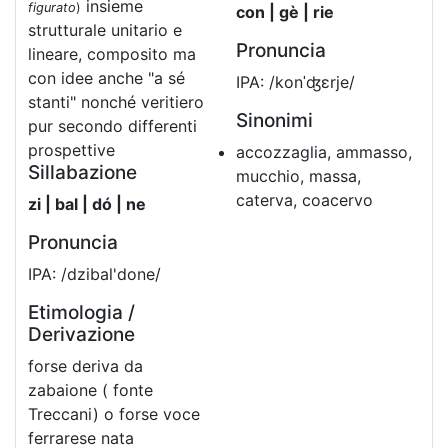
insieme
figurato
)
con | gè | rie
strutturale unitario e
Pronuncia
lineare, composito ma
con idee anche "a sé
IPA: /konˈʤɛrje/
stanti" nonché veritiero
Sinonimi
pur secondo differenti
prospettive
accozzaglia, ammasso,
Sillabazione
mucchio, massa,
caterva, coacervo
zi | bal | dó | ne
Pronuncia
IPA: /dzibal'done/
Etimologia /
Derivazione
forse deriva da
zabaione ( fonte
Treccani) o forse voce
ferrarese nata