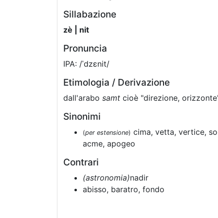
Sillabazione
zè | nit
Pronuncia
IPA: /ˈdzɛnit/
Etimologia / Derivazione
dall'arabo
samt
cioè "direzione, orizzonte
Sinonimi
cima, vetta, vertice, s
(
per estensione
)
acme, apogeo
Contrari
(astronomia)
nadir
abisso, baratro, fondo