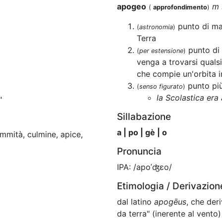
apogeo
m 
(
approfondimento
)
punto di mag
(
astronomia
)
Terra
punto di 
(
per estensione
)
venga a trovarsi qualsi
che compie un'orbita i
punto più
(
senso figurato
)
la Scolastica era
"
Sillabazione
a | po | gè | o
ommità, culmine, apice,
Pronuncia
IPA: /apoˈʤɛo/
Etimologia / Derivazion
dal latino
apogēus
, che der
da terra" (inerente al vento) 