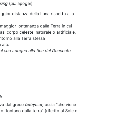
sing
(
pl.
: apogei)
gior distanza della Luna rispetto alla
maggior lontananza dalla Terra in cui
asi corpo celeste, naturale o artificiale,
ntorno alla Terra stessa
 alto
 al suo apogeo alla fine del Duecento
e
iva dal greco
ἀπόγειος
ossia "che viene
o "lontano dalla terra" (riferito al Sole o