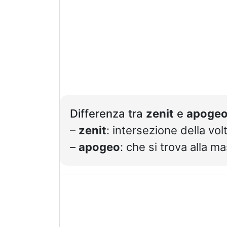
Differenza tra
zenit
e
apoge
–
zenit
: intersezione della vol
–
apogeo
: che si trova alla m