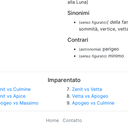
alla Luna)
Sinonimi
( della fa
(
senso figurato
)
sommità, vertice, vet
Contrari
perigeo
(
astronomia
)
minimo
(
senso figurato
)
Imparentato
nit vs Culmine
Zenit vs Vetta
nit vs Apice
Vetta vs Apogeo
ogeo vs Massimo
Apogeo vs Culmine
Home
Contatto