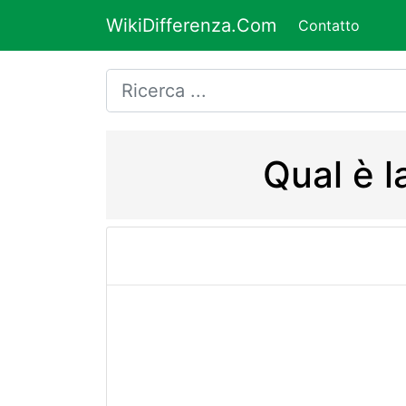
WikiDifferenza.Com
Contatto
Qual è l