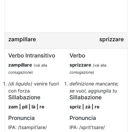
zampillare
sprizzare
Verbo Intransitivo
Verbo
zampillare
sprizzare
(vai alla
(vai alla
coniugazione)
coniugazione)
(di liquido)
venire fuori
definizione mancante;
con forza
se vuoi, aggiungila tu
Sillabazione
Sillabazione
zam | pil | là | re
spriz | zà | re
Pronuncia
Pronuncia
IPA: /tsampilˈlare/
IPA: /spritˈtsare/