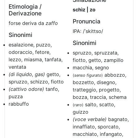
Etimologia /
schìz | zo
Derivazione
Pronuncia
forse deriva da
zaffo
IPA: /ˈskittso/
Sinonimi
Sinonimi
esalazione, puzzo,
odoraccio, fetore,
spruzzo, spruzzata,
lezzo, miasma, tanfata,
fiotto, getto, zampillo
ventata
macchia, segno
(di liquido, gas)
getto,
abbozzo,
(
senso figurato
)
spruzzo, schizzo, fiotto
bozzetto, disegno,
(cattivo odore)
tanfo,
tratteggio, progetto,
puzza
bozza, traccia, schema
rabbuffo
salto, scatto,
(
raro
)
guizzo
(voce verbale)
bagnato,
innaffiato, sporcato,
macchiato, infangato,