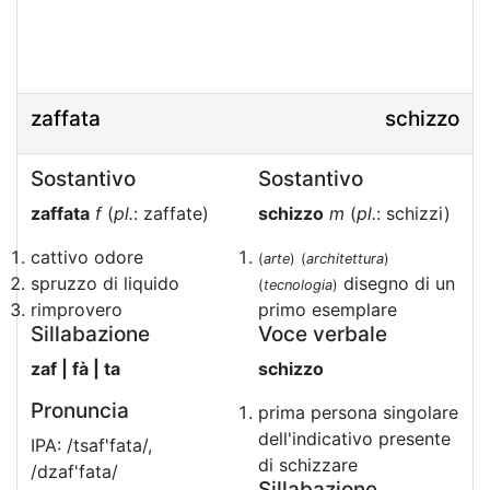
zaffata
schizzo
Sostantivo
Sostantivo
zaffata
f
(
pl.
: zaffate)
schizzo
m
(
pl.
: schizzi)
cattivo odore
(
arte
)
(
architettura
)
spruzzo di liquido
disegno di un
(
tecnologia
)
rimprovero
primo esemplare
Sillabazione
Voce verbale
zaf | fà | ta
schizzo
Pronuncia
prima persona singolare
dell'indicativo presente
IPA: /tsaf'fata/,
di schizzare
/dzaf'fata/
Sillabazione