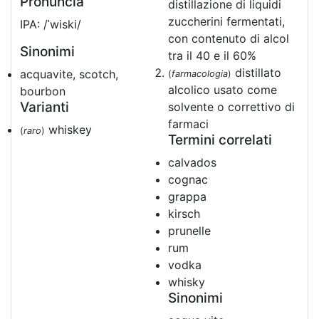
Pronuncia
distillazione di liquidi
zuccherini fermentati,
IPA: /ˈwiski/
con contenuto di alcol
Sinonimi
tra il 40 e il 60%
distillato
acquavite, scotch,
(
farmacologia
)
alcolico usato come
bourbon
Varianti
solvente o correttivo di
farmaci
whiskey
(
raro
)
Termini correlati
calvados
cognac
grappa
kirsch
prunelle
rum
vodka
whisky
Sinonimi