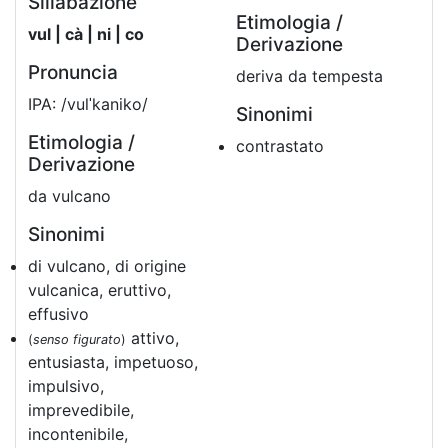
Sillabazione
Etimologia /
vul | cà | ni | co
Derivazione
Pronuncia
deriva da tempesta
IPA: /vulˈkaniko/
Sinonimi
Etimologia /
contrastato
Derivazione
da vulcano
Sinonimi
di vulcano, di origine
vulcanica, eruttivo,
effusivo
attivo,
(
senso figurato
)
entusiasta, impetuoso,
impulsivo,
imprevedibile,
incontenibile,