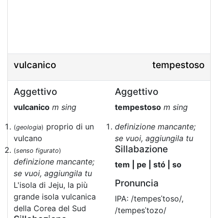
vulcanico
tempestoso
Aggettivo
Aggettivo
vulcanico
m sing
tempestoso
m sing
proprio di un
definizione mancante;
(
geologia
)
vulcano
se vuoi, aggiungila tu
Sillabazione
(
senso figurato
)
definizione mancante;
tem | pe | stó | so
se vuoi, aggiungila tu
Pronuncia
L'isola di Jeju, la più
grande isola vulcanica
IPA: /tempesˈtoso/,
della Corea del Sud
/tempesˈtozo/