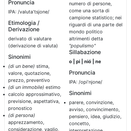
Pronuncia
numero di persone,
come una sorta di
IPA: /valuta'tsjone/
campione statistico; nei
Etimologia /
riguardi di una parte del
Derivazione
mondo politico
derivato di valutare
altrimenti detta
(derivazione di valuta)
"populismo"
Sillabazione
Sinonimi
o | pi | nió | ne
(di un bene)
stima,
Pronuncia
valore, quotazione,
prezzo, preventivo
IPA: /opi'njone/
(di un immobile)
estimo
Sinonimi
calcolo approssimativo,
previsione, aspettativa,
parere, convinzione,
pronostico
avviso, convincimento,
(di persona)
pensiero, idea, giudizio,
apprezzamento,
concetto,
considerazione, vaglio,
interpretazione