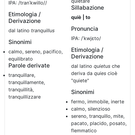
quietare
IPA: /tranˈkwillo//
Sillabazione
Etimologia /
quiè | to
Derivazione
Pronuncia
dal latino
tranquillus
IPA: /ˈkwjɛto/
Sinonimi
Etimologia /
calmo, sereno, pacifico,
Derivazione
equilibrato
Parole derivate
dal latino
quietus
che
deriva da
quies
cioè
tranquillare,
"quiete"
tranquillamente,
tranquillità,
Sinonimi
tranquillizzare
fermo, immobile, inerte
calmo, silenzioso
sereno, tranquillo, mite,
pacato, placido, posato,
flemmatico