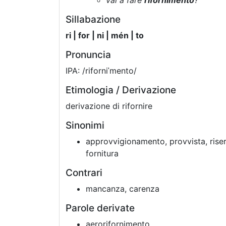
vai a fare
rifornimento
?
Sillabazione
ri | for | ni | mén | to
Pronuncia
IPA: /riforniˈmento/
Etimologia / Derivazione
derivazione di rifornire
Sinonimi
approvvigionamento, provvista, riser
fornitura
Contrari
mancanza, carenza
Parole derivate
aerorifornimento