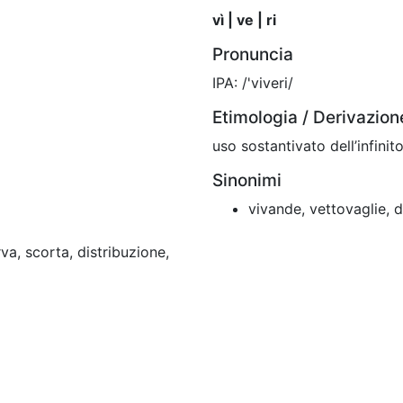
vì | ve | ri
Pronuncia
IPA: /'viveri/
Etimologia / Derivazion
uso sostantivato dell’infinit
Sinonimi
vivande, vettovaglie, de
va, scorta, distribuzione,