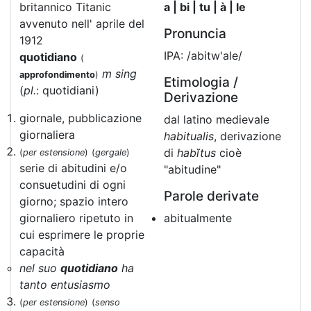
britannico Titanic
a | bi | tu | à | le
avvenuto nell' aprile del
Pronuncia
1912
IPA: /abitw'ale/
quotidiano
(
m sing
approfondimento
)
Etimologia /
(
pl.
: quotidiani)
Derivazione
giornale, pubblicazione
dal latino medievale
giornaliera
habitualis
, derivazione
di
habĭtus
cioè
(
per estensione
)
(
gergale
)
serie di abitudini e/o
"abitudine"
consuetudini di ogni
Parole derivate
giorno; spazio intero
giornaliero ripetuto in
abitualmente
cui esprimere le proprie
capacità
nel suo
quotidiano
ha
tanto entusiasmo
(
per estensione
)
(
senso