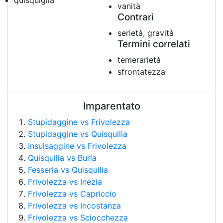
quisquiglia
vanità
Contrari
serietà, gravità
Termini correlati
temerarietà
sfrontatezza
Imparentato
Stupidaggine vs Frivolezza
Stupidaggine vs Quisquilia
Insulsaggine vs Frivolezza
Quisquilia vs Burla
Fesseria vs Quisquilia
Frivolezza vs Inezia
Frivolezza vs Capriccio
Frivolezza vs Incostanza
Frivolezza vs Sciocchezza