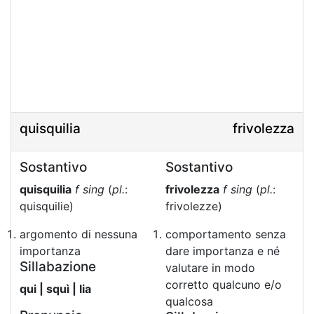
quisquilia
frivolezza
Sostantivo
Sostantivo
quisquilia
f sing
(
pl.
:
frivolezza
f sing
(
pl.
:
quisquilie)
frivolezze)
argomento di nessuna
comportamento senza
importanza
dare importanza e né
Sillabazione
valutare in modo
corretto qualcuno e/o
qui | squì | lia
qualcosa