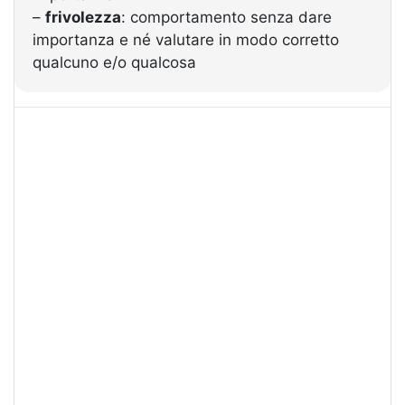
–
frivolezza
: comportamento senza dare
importanza e né valutare in modo corretto
qualcuno e/o qualcosa