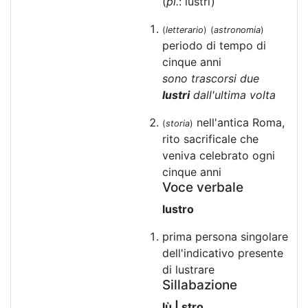
(
pl.
: lustri)
(
letterario
)
(
astronomia
)
periodo di tempo di
cinque anni
sono trascorsi due
lustri
dall'ultima volta
nell'antica Roma,
(
storia
)
rito sacrificale che
veniva celebrato ogni
cinque anni
Voce verbale
lustro
prima persona singolare
dell'indicativo presente
di lustrare
Sillabazione
lù | stro