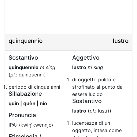
quinquennio
lustro
Sostantivo
Aggettivo
quinquennio
m sing
lustro
m sing
(
pl.
: quinquenni)
di oggetto pulito e
periodo di cinque anni
strofinato al punto da
Sillabazione
essere lucido
Sostantivo
quin | quèn | nio
lustro
(
pl.
: lustri)
Pronuncia
lucentezza di un
IPA: /kwiŋ'kwɛnnjo/
oggetto, intesa come
Etimologia /