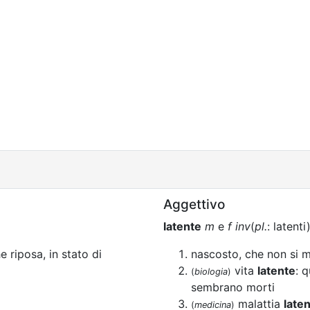
Aggettivo
latente
m
e
f
inv
(
pl.
: latenti
he riposa, in stato di
nascosto, che non si 
vita
latente
: q
(
biologia
)
sembrano morti
malattia
late
(
medicina
)