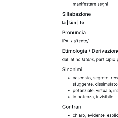
manifestare segni
Sillabazione
la | tèn | te
Pronuncia
IPA: /la'tɛnte/
Etimologia / Derivazion
dal latino
latens
, participio
Sinonimi
nascosto, segreto, reco
sfuggente, dissimulato
potenziale, virtuale, i
in potenza, invisibile
Contrari
chiaro, evidente, espli