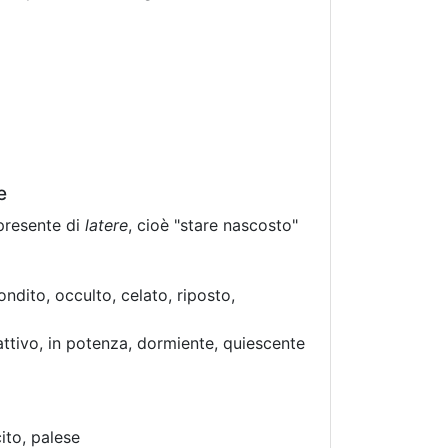
e
 presente di
latere
, cioè "stare nascosto"
ndito, occulto, celato, riposto,
nattivo, in potenza, dormiente, quiescente
cito, palese