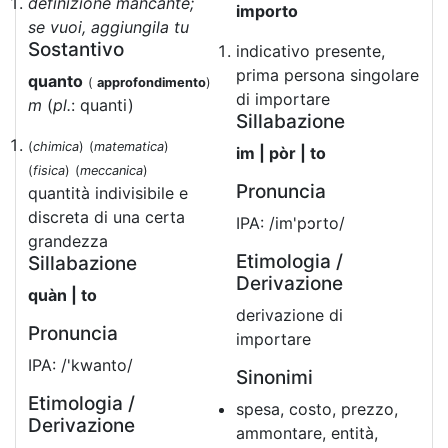
definizione mancante;
importo
se vuoi, aggiungila tu
Sostantivo
indicativo presente,
prima persona singolare
quanto
(
approfondimento
)
di importare
m
(
pl.
: quanti)
Sillabazione
(
chimica
)
(
matematica
)
im | pòr | to
(
fisica
)
(
meccanica
)
Pronuncia
quantità indivisibile e
discreta di una certa
IPA: /im'pɔrto/
grandezza
Etimologia /
Sillabazione
Derivazione
quàn | to
derivazione di
Pronuncia
importare
IPA: /'kwanto/
Sinonimi
Etimologia /
spesa, costo, prezzo,
Derivazione
ammontare, entità,