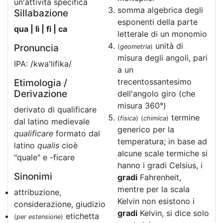
un'attività specifica
somma algebrica degli
Sillabazione
esponenti della parte
qua | lì | fi | ca
letterale di un monomio
unità di
Pronuncia
(
geometria
)
misura degli angoli, pari
IPA: /kwa'lifika/
a un
trecentossantesimo
Etimologia /
Derivazione
dell'angolo giro (che
misura 360°)
derivato di qualificare
termine
(
fisica
)
(
chimica
)
dal latino medievale
generico per la
qualificare
formato dal
temperatura; in base ad
latino
qualis
cioè
alcune scale termiche si
"quale" e -ficare
hanno i gradi Celsius, i
Sinonimi
gradi
Fahrenheit,
mentre per la scala
attribuzione,
Kelvin non esistono i
considerazione, giudizio
gradi
Kelvin, si dice solo
etichetta
(
per estensione
)