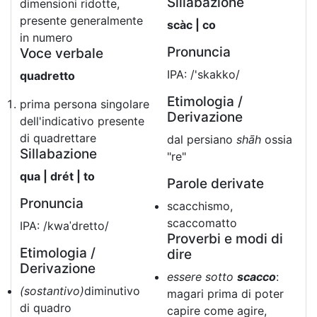
Sillabazione
dimensioni ridotte,
presente generalmente
scàc | co
in numero
Pronuncia
Voce verbale
IPA: /'skakko/
quadretto
Etimologia /
prima persona singolare
Derivazione
dell'indicativo presente
di quadrettare
dal persiano
shāh
ossia
Sillabazione
"re"
qua | drét | to
Parole derivate
Pronuncia
scacchismo,
scaccomatto
IPA: /kwaˈdretto/
Proverbi e modi di
Etimologia /
dire
Derivazione
essere sotto
scacco
:
(sostantivo)
diminutivo
magari prima di poter
di quadro
capire come agire,