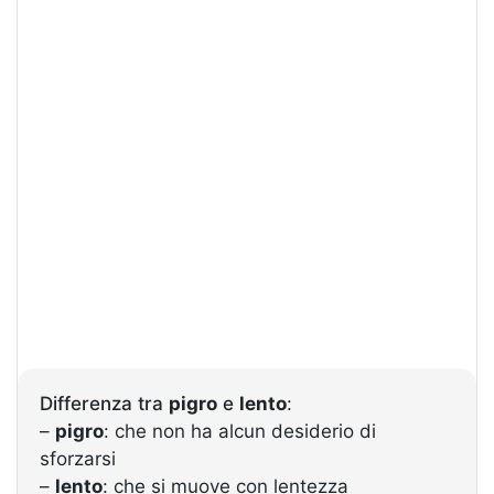
Differenza tra
pigro
e
lento
:
–
pigro
: che non ha alcun desiderio di
sforzarsi
–
lento
: che si muove con lentezza