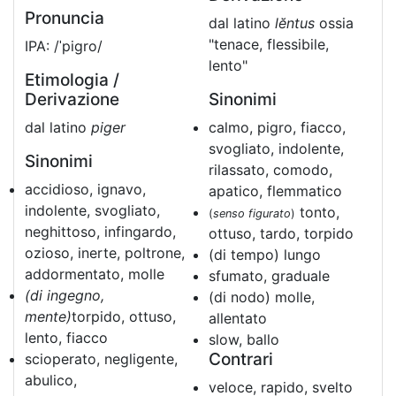
Pronuncia
dal latino
lĕntus
ossia
"tenace, flessibile,
IPA: /ˈpigro/
lento"
Etimologia /
Derivazione
Sinonimi
dal latino
piger
calmo, pigro, fiacco,
svogliato, indolente,
Sinonimi
rilassato, comodo,
accidioso, ignavo,
apatico, flemmatico
indolente, svogliato,
tonto,
(
senso figurato
)
neghittoso, infingardo,
ottuso, tardo, torpido
ozioso, inerte, poltrone,
(di tempo) lungo
addormentato, molle
sfumato, graduale
(di ingegno,
(di nodo) molle,
mente)
torpido, ottuso,
allentato
lento, fiacco
slow, ballo
Contrari
scioperato, negligente,
abulico,
veloce, rapido, svelto