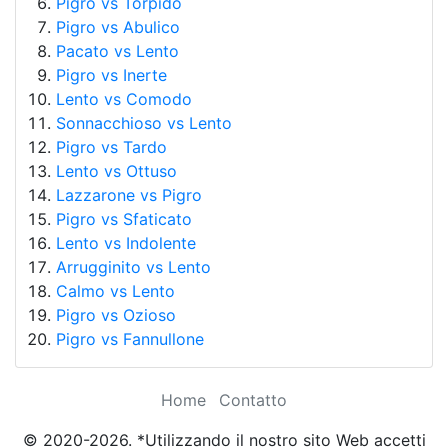
Pigro vs Torpido
Pigro vs Abulico
Pacato vs Lento
Pigro vs Inerte
Lento vs Comodo
Sonnacchioso vs Lento
Pigro vs Tardo
Lento vs Ottuso
Lazzarone vs Pigro
Pigro vs Sfaticato
Lento vs Indolente
Arrugginito vs Lento
Calmo vs Lento
Pigro vs Ozioso
Pigro vs Fannullone
Home
Contatto
© 2020-2026. *Utilizzando il nostro sito Web accetti