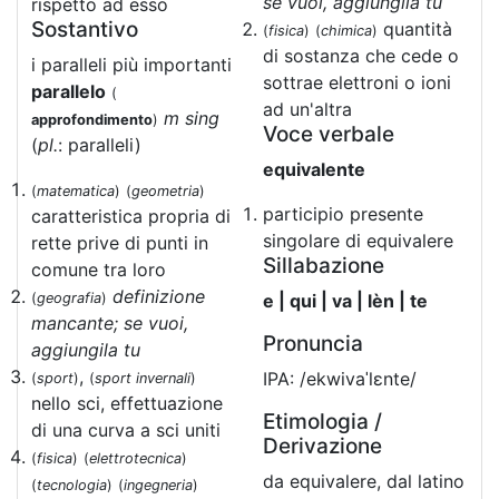
se vuoi, aggiungila tu
rispetto ad esso
Sostantivo
quantità
(
fisica
)
(
chimica
)
di sostanza che cede o
i paralleli più importanti
sottrae elettroni o ioni
parallelo
(
ad un'altra
m sing
approfondimento
)
Voce verbale
(
pl.
: paralleli)
equivalente
(
matematica
)
(
geometria
)
participio presente
caratteristica propria di
singolare di equivalere
rette prive di punti in
Sillabazione
comune tra loro
definizione
(
geografia
)
e | qui | va | lèn | te
mancante; se vuoi,
Pronuncia
aggiungila tu
,
IPA: /ekwivaˈlɛnte/
(
sport
)
(
sport invernali
)
nello sci, effettuazione
Etimologia /
di una curva a sci uniti
Derivazione
(
fisica
)
(
elettrotecnica
)
da equivalere, dal latino
(
tecnologia
)
(
ingegneria
)