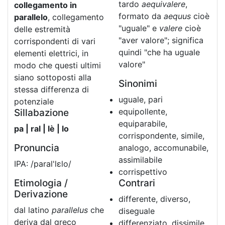
tardo
aequivalere
,
collegamento in
formato da
aequus
cioè
parallelo
, collegamento
"uguale" e
valere
cioè
delle estremità
"aver valore"; significa
corrispondenti di vari
quindi "che ha uguale
elementi elettrici, in
valore"
modo che questi ultimi
siano sottoposti alla
Sinonimi
stessa differenza di
uguale, pari
potenziale
equipollente,
Sillabazione
equiparabile,
pa | ral | lè | lo
corrispondente, simile,
Pronuncia
analogo, accomunabile,
assimilabile
IPA: /paral'lɛlo/
corrispettivo
Etimologia /
Contrari
Derivazione
differente, diverso,
dal latino
parallelus
che
diseguale
deriva dal greco
differenziato, dissimile,