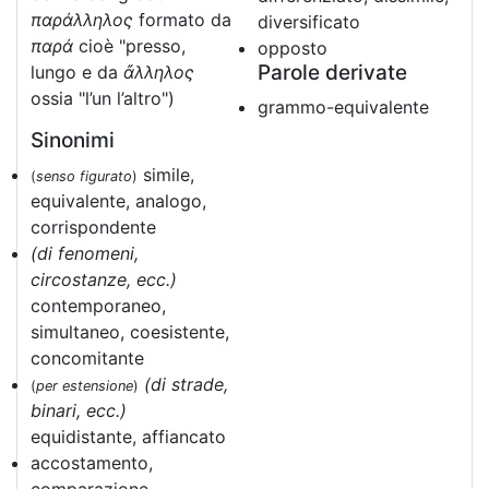
παράλληλος
formato da
diversificato
παρά
cioè "presso,
opposto
Parole derivate
lungo e da
ἄλληλος
ossia "l’un l’altro")
grammo-equivalente
Sinonimi
simile,
(
senso figurato
)
equivalente, analogo,
corrispondente
(di fenomeni,
circostanze, ecc.)
contemporaneo,
simultaneo, coesistente,
concomitante
(di strade,
(
per estensione
)
binari, ecc.)
equidistante, affiancato
accostamento,