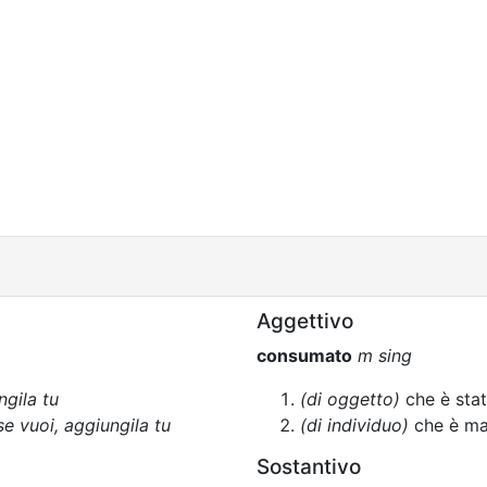
Aggettivo
consumato
m sing
ngila tu
(di oggetto)
che è sta
e vuoi, aggiungila tu
(di individuo)
che è m
Sostantivo