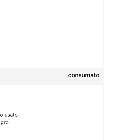
consumato
to usato
agro