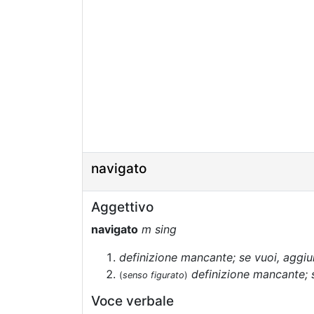
navigato
Aggettivo
navigato
m sing
definizione mancante; se vuoi, aggiu
definizione mancante; s
(
senso figurato
)
Voce verbale