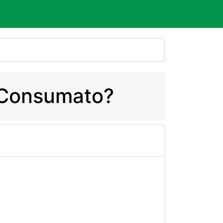
e Consumato?