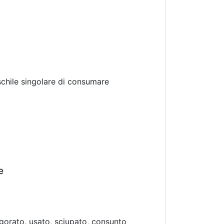
chile singolare di consumare
e
gorato, usato, sciupato, consunto