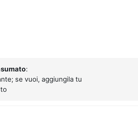
nsumato
:
nte; se vuoi, aggiungila tu
ato