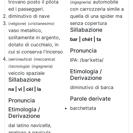
trovano posto il pilota
automobile
(
ingegneria
)
ed i passeggeri.
con carrozzeria simile a
diminutivo di nave
quella di una spider ma
senza copertura
(
religione
)
(
cristianesimo
)
Sillabazione
vaso metallico,
solitamente in argento,
bar | chét | ta
dotato di cucchiaio, in
Pronuncia
cui si conserva l'incenso
(
aeronautica
)
(
meccanica
)
IPA: /bar'ketta/
(
tecnologia
)
(
ingegneria
)
Etimologia /
veicolo spaziale
Derivazione
Sillabazione
diminutivo di barca
na | vi | cèl | la
Parole derivate
Pronuncia
barchettata
Etimologia /
Derivazione
dal latino
navicella
,
analogo a
navicula
,