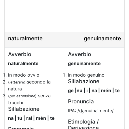
naturalmente
genuinamente
Avverbio
Avverbio
naturalmente
genuinamente
in modo ovvio
in modo genuino
Sillabazione
secondo la
(
letterario
)
natura
ge |nu | i | na | mén | te
senza
(
per estensione
)
Pronuncia
trucchi
Sillabazione
IPA: /ʤenuinaˈmente/
na | tu | ral | mén | te
Etimologia /
Derivazione