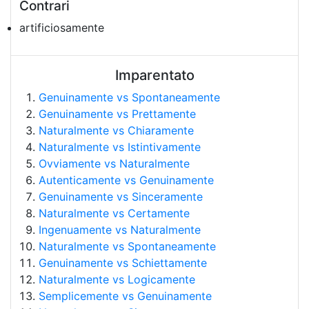
Contrari
artificiosamente
Imparentato
Genuinamente vs Spontaneamente
Genuinamente vs Prettamente
Naturalmente vs Chiaramente
Naturalmente vs Istintivamente
Ovviamente vs Naturalmente
Autenticamente vs Genuinamente
Genuinamente vs Sinceramente
Naturalmente vs Certamente
Ingenuamente vs Naturalmente
Naturalmente vs Spontaneamente
Genuinamente vs Schiettamente
Naturalmente vs Logicamente
Semplicemente vs Genuinamente