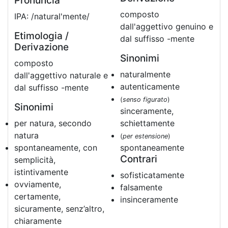
Pronuncia
composto
IPA: /natural'mente/
dall'aggettivo genuino e
Etimologia /
dal suffisso -mente
Derivazione
Sinonimi
composto
naturalmente
dall'aggettivo naturale e
autenticamente
dal suffisso -mente
(
senso figurato
)
Sinonimi
sinceramente,
per natura, secondo
schiettamente
natura
(
per estensione
)
spontaneamente, con
spontaneamente
Contrari
semplicità,
istintivamente
sofisticatamente
ovviamente,
falsamente
certamente,
insinceramente
sicuramente, senz’altro,
chiaramente