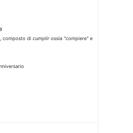
e
, composto di
cumplir
ossia "compiere" e
anniversario