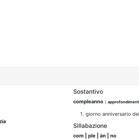
Sostantivo
compleanno
(
approfondimen
giorno anniversario del
zia
Sillabazione
com | ple | àn | no