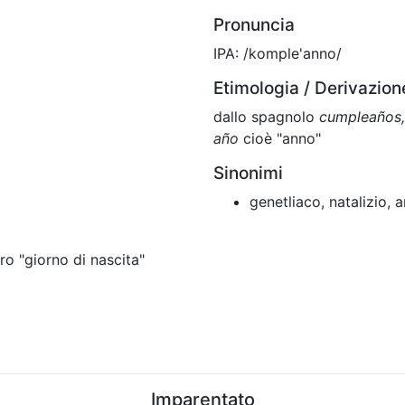
Pronuncia
IPA: /komple'anno/
Etimologia / Derivazion
dallo spagnolo
cumpleaños,
año
cioè "anno"
Sinonimi
genetliaco, natalizio, 
o "giorno di nascita"
Imparentato