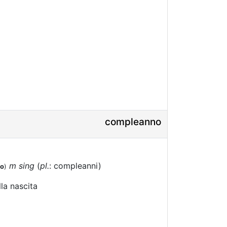
compleanno
m sing
(
pl.
: compleanni)
to
)
la nascita