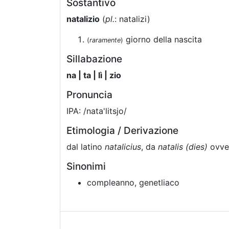
Sostantivo
natalizio
(
pl.
: natalizi)
giorno della nascita
(
raramente
)
Sillabazione
na | ta | lì | zio
Pronuncia
IPA: /nata'litsjo/
Etimologia / Derivazione
dal latino
natalicius
, da
natalis (dies)
ovver
Sinonimi
compleanno, genetliaco