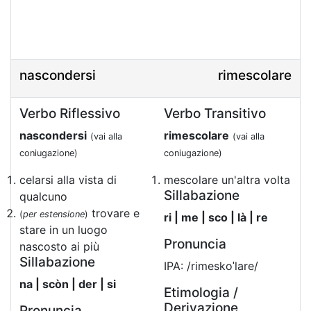
nascondersi
rimescolare
Verbo Riflessivo
Verbo Transitivo
nascondersi
rimescolare
(vai alla
(vai alla
coniugazione)
coniugazione)
celarsi alla vista di
mescolare un'altra volta
Sillabazione
qualcuno
trovare e
(
per estensione
)
ri | me | sco | là | re
stare in un luogo
Pronuncia
nascosto ai più
Sillabazione
IPA: /rimeskoˈlare/
na | scòn | der | si
Etimologia /
Derivazione
Pronuncia