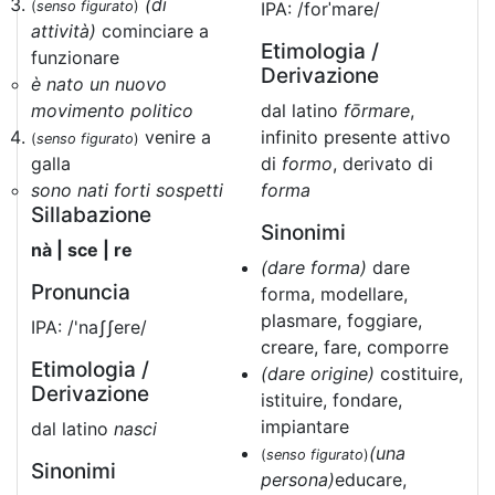
(di
(
senso figurato
)
IPA: /forˈmare/
attività)
cominciare a
Etimologia /
funzionare
Derivazione
è nato un nuovo
movimento politico
dal latino
fōrmare
,
venire a
infinito presente attivo
(
senso figurato
)
galla
di
formo
, derivato di
sono nati forti sospetti
forma
Sillabazione
Sinonimi
nà | sce | re
(dare forma)
dare
Pronuncia
forma, modellare,
plasmare, foggiare,
IPA: /'naʃʃere/
creare, fare, comporre
Etimologia /
(dare origine)
costituire,
Derivazione
istituire, fondare,
impiantare
dal latino
nasci
(una
(
senso figurato
)
Sinonimi
persona)
educare,