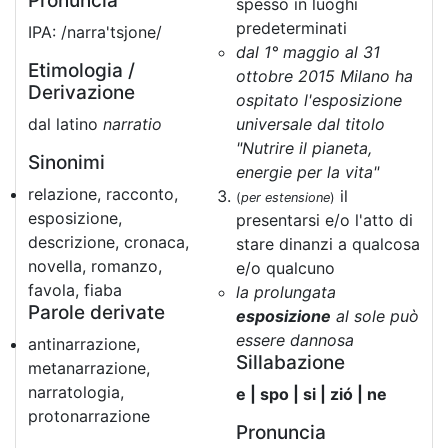
Pronuncia
spesso in luoghi
predeterminati
IPA: /narra'tsjone/
dal 1° maggio al 31
Etimologia /
ottobre 2015 Milano ha
Derivazione
ospitato l'esposizione
dal latino
narratio
universale dal titolo
"Nutrire il pianeta,
Sinonimi
energie per la vita"
relazione, racconto,
il
(
per estensione
)
esposizione,
presentarsi e/o l'atto di
descrizione, cronaca,
stare dinanzi a qualcosa
novella, romanzo,
e/o qualcuno
favola, fiaba
la prolungata
Parole derivate
esposizione
al sole può
essere dannosa
antinarrazione,
Sillabazione
metanarrazione,
narratologia,
e | spo | si | zió | ne
protonarrazione
Pronuncia