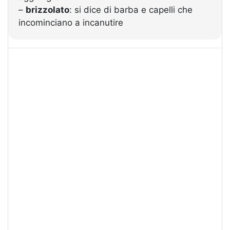
–
brizzolato
: si dice di barba e capelli che
incominciano a incanutire