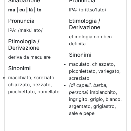
Sillabazione
Pronuncia
ma | cu | là | to
IPA: /brittso'lato/
Pronuncia
Etimologia /
Derivazione
IPA: /makuˈlato/
etimologia non ben
Etimologia /
definita
Derivazione
Sinonimi
deriva da maculare
maculato, chiazzato,
Sinonimi
picchiettato, variegato,
macchiato, screziato,
screziato
chiazzato, pezzato,
(di capelli, barba,
picchiettato, pomellato
persona)
imbianchito,
ingrigito, grigio, bianco,
argentato, grigiastro,
sale e pepe