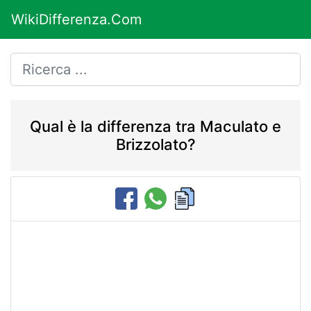
WikiDifferenza.Com
Qual è la differenza tra Maculato e
Brizzolato?