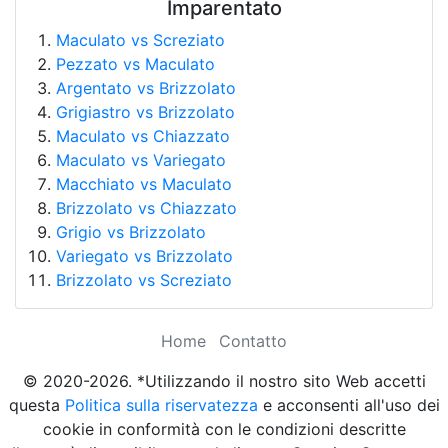
Imparentato
Maculato vs Screziato
Pezzato vs Maculato
Argentato vs Brizzolato
Grigiastro vs Brizzolato
Maculato vs Chiazzato
Maculato vs Variegato
Macchiato vs Maculato
Brizzolato vs Chiazzato
Grigio vs Brizzolato
Variegato vs Brizzolato
Brizzolato vs Screziato
Home
Contatto
© 2020-2026. *Utilizzando il nostro sito Web accetti
questa
Politica sulla riservatezza
e acconsenti all'uso dei
cookie in conformità con le condizioni descritte