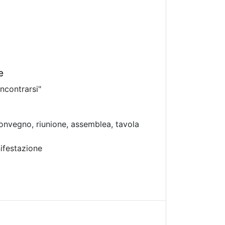
e
incontrarsi"
onvegno, riunione, assemblea, tavola
ifestazione