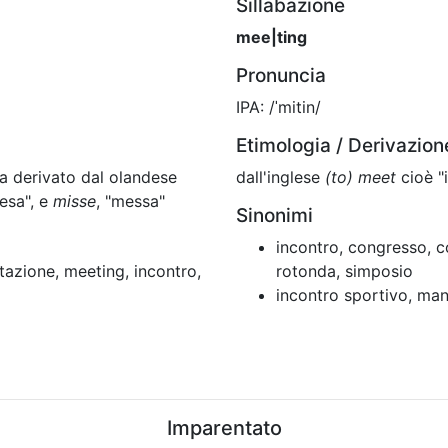
Sillabazione
mee|ting
Pronuncia
IPA: /ˈmitin/
Etimologia / Derivazion
ta derivato dal olandese
dall'inglese
(to) meet
cioè "
iesa", e
misse
, "messa"
Sinonimi
incontro, congresso, c
stazione, meeting, incontro,
rotonda, simposio
incontro sportivo, man
Imparentato