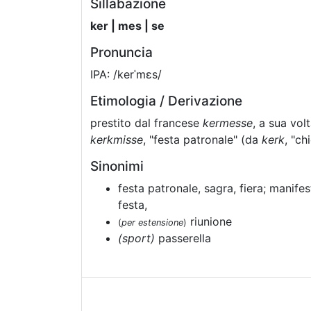
Sillabazione
ker | mes | se
Pronuncia
IPA: /kerˈmɛs/
Etimologia / Derivazione
prestito dal francese
kermesse
, a sua vol
kerkmisse
, "festa patronale" (da
kerk
, "ch
Sinonimi
festa patronale, sagra, fiera; manife
festa,
riunione
(
per estensione
)
(sport)
passerella