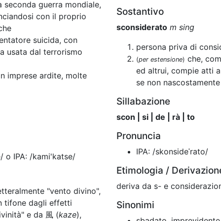
 la seconda guerra mondiale,
Sostantivo
anciandosi con il proprio
sconsiderato
m sing
che
entatore suicida, con
persona priva di cons
ca usata dal terrorismo
che, comp
(
per estensione
)
ed altrui, compie atti a
in imprese ardite, molte
se non nascostamente
Sillabazione
scon | si | de | rà | to
Pronuncia
IPA: /skonsideˈrato/
/ o IPA: /kami'katse/
Etimologia / Derivazion
deriva da s- e considerazio
tteralmente "vento divino",
tifone dagli effetti
Sinonimi
divinità" e da 風 (
kaze
),
sbadato, imprevidente, f