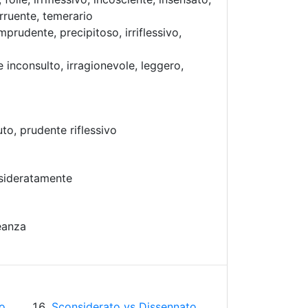
irruente, temerario
mprudente, precipitoso, irriflessivo,
 inconsulto, irragionevole, leggero,
to, prudente riflessivo
sideratamente
reanza
o
Sconsiderato vs Dissennato