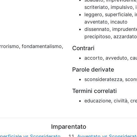
scriteriato, impulsivo, 
leggero, superficiale, i
avventato, incauto
dissennato, imprudente
precipitoso, azzardato
 terrorismo, fondamentalismo,
Contrari
accorto, avveduto, cau
Parole derivate
sconsideratezza, scon
Termini correlati
educazione, civiltà, c
Imparentato
perficiale vs Sconsiderato
Avventato vs Sconsiderat