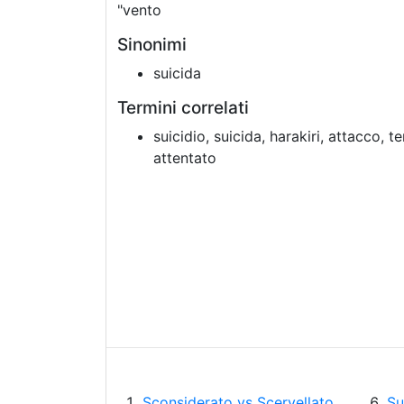
"vento
Sinonimi
suicida
Termini correlati
suicidio, suicida, harakiri, attacco,
attentato
Sconsiderato vs Scervellato
Su