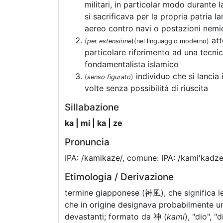
militari, in particolar modo durante
si sacrificava per la propria patria l
aereo contro navi o postazioni nemi
att
(
per estensione
)
(nel linguaggio moderno)
particolare riferimento ad una tecni
fondamentalista islamico
individuo che si lancia 
(
senso figurato
)
volte senza possibilità di riuscita
Sillabazione
ka | mi | ka | ze
Pronuncia
IPA: /kamikaze/, comune: IPA: /kami'kadze
Etimologia / Derivazione
termine giapponese (神風), che significa le
che in origine designava probabilmente un 
devastanti; formato da 神 (
kami
), "dio", "