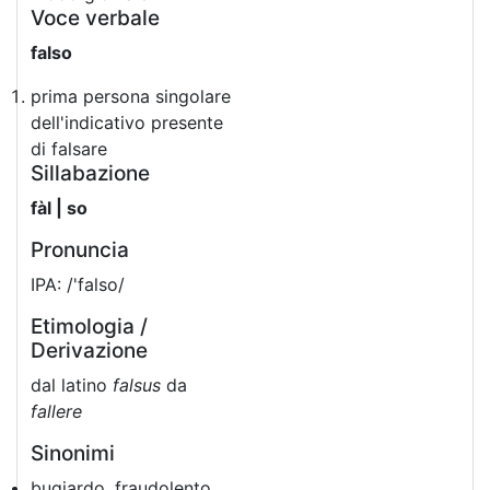
Voce verbale
falso
prima persona singolare
dell'indicativo presente
di falsare
Sillabazione
fàl | so
Pronuncia
IPA: /'falso/
Etimologia /
Derivazione
dal latino
falsus
da
fallere
Sinonimi
bugiardo, fraudolento,