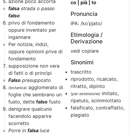
azione poco accorta
co | pià | to
falsa
strada o passo
Pronuncia
falso
privo di fondamento
IPA: /koˈpjato/
oppure inventato per
Etimologia /
ingannare
Derivazione
Per notizie, indizi,
vedi copiare
oppure opinioni prive di
fondamento
Sinonimi
supposizione non vera
trascritto
di fatti o di princìpi
riprodotto, ricalcato,
Falso
presupposto
ritratto, dipinto
agglomerato di
(
botanica
)
imitato,
foglie che sembrano un
(
per estensione
)
ripetuto, scimmiottato
fusto, dette
falso
fusto
falsificato, contraffatto,
denigrare qualcuno
plagiato
facendolo apparire
scorretto
Porre in
falsa
luce