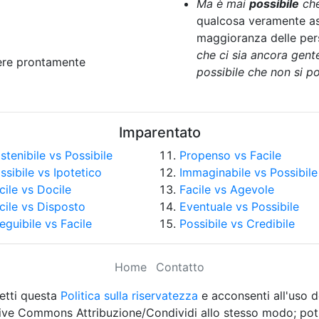
Ma è mai
possibile
che.
qualcosa veramente as
maggioranza delle per
che ci sia ancora gente
dere prontamente
possibile che non si p
Imparentato
stenibile vs Possibile
Propenso vs Facile
ssibile vs Ipotetico
Immaginabile vs Possibile
cile vs Docile
Facile vs Agevole
cile vs Disposto
Eventuale vs Possibile
eguibile vs Facile
Possibile vs Credibile
Home
Contatto
etti questa
Politica sulla riservatezza
e acconsenti all'uso d
eative Commons Attribuzione/Condividi allo stesso modo; potr