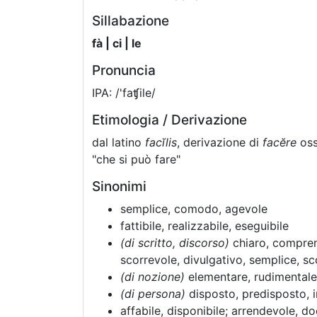
Sillabazione
fà | ci | le
Pronuncia
IPA: /'faʧile/
Etimologia / Derivazione
dal latino
facĭlis
, derivazione di
facĕre
ossi
"che si può fare"
Sinonimi
semplice, comodo, agevole
fattibile, realizzabile, eseguibile
(di scritto, discorso)
chiaro, comprens
scorrevole, divulgativo, semplice, sc
(di nozione)
elementare, rudimentale
(di persona)
disposto, predisposto, i
affabile, disponibile; arrendevole, d