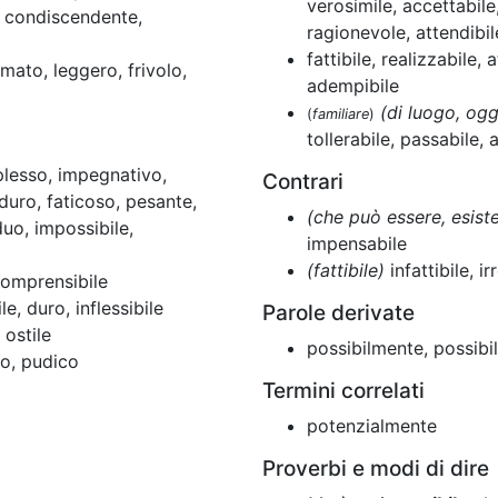
verosimile, accettabile
, condiscendente,
ragionevole, attendibile
fattibile, realizzabile, 
mato, leggero, frivolo,
adempibile
(di luogo, og
(
familiare
)
tollerabile, passabile, 
plesso, impegnativo,
Contrari
 duro, faticoso, pesante,
(che può essere, esist
rduo, impossibile,
impensabile
(fattibile)
infattibile, ir
comprensibile
le, duro, inflessibile
Parole derivate
ostile
possibilmente, possibil
to, pudico
Termini correlati
potenzialmente
Proverbi e modi di dire