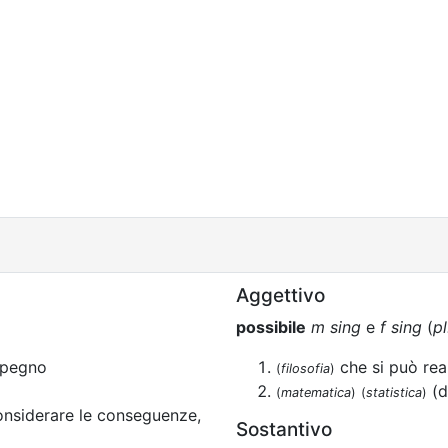
Aggettivo
possibile
m sing
e
f sing
(
pl
mpegno
che si può rea
(
filosofia
)
(d
(
matematica
)
(
statistica
)
nsiderare le conseguenze,
Sostantivo