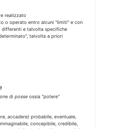
e realizzato
o o operato entro alcuni "limiti" e con
 differenti e talvolta specifiche
eterminato", talvolta a priori
e
ione di
posse
ossia "potere"
ere, accadere)
probabile, eventuale,
immaginabile, concepibile, credibile,