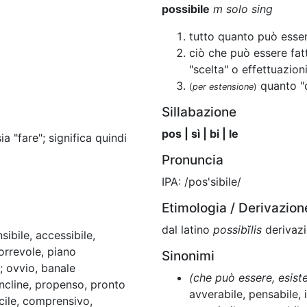
possibile
m solo sing
tutto quanto può esser
ciò che può essere fatt
"scelta" o effettuazioni
quanto "d
(
per estensione
)
Sillabazione
pos | sì | bi | le
a "fare"; significa quindi
Pronuncia
IPA: /pos'sibile/
Etimologia / Derivazion
dal latino
possibĭlis
derivaz
ibile, accessibile,
orrevole, piano
Sinonimi
; ovvio, banale
(che può essere, esist
ncline, propenso, pronto
avverabile, pensabile, 
ocile, comprensivo,