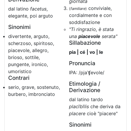
giornata
conviviale,
dal latino
facetus
,
(
familiare
)
cordialmente e con
elegante, poi arguto
soddisfazione
Sinonimi
"Ti ringrazio, è stata
divertente, arguto,
una
piacevole
serata"
Sillabazione
scherzoso, spiritoso,
piacevole, allegro,
pia | cé | vo | le
brioso, sottile,
Pronuncia
pungente, ironico,
umoristico
IPA: /pjaˈʧevole/
Contrari
Etimologia /
serio, grave, sostenuto,
Derivazione
burbero, imbronciato
dal latino tardo
placĭbĭlis
che deriva da
placere
cioè "piacere"
Sinonimi