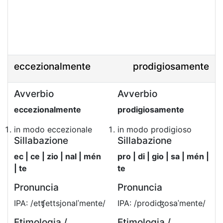
eccezionalmente
prodigiosamente
Avverbio
Avverbio
eccezionalmente
prodigiosamente
in modo eccezionale
in modo prodigioso
Sillabazione
Sillabazione
ec | ce | zio | nal | mén
pro | di | gio | sa | mén |
| te
te
Pronuncia
Pronuncia
IPA: /etʧettsjonalˈmente/
IPA: /prodiʤosaˈmente/
Etimologia /
Etimologia /