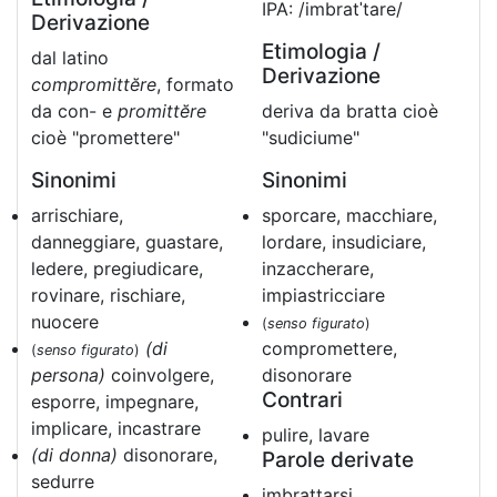
IPA: /imbratˈtare/
Derivazione
Etimologia /
dal latino
Derivazione
compromittĕre
, formato
da con- e
promittĕre
deriva da bratta cioè
cioè "promettere"
"sudiciume"
Sinonimi
Sinonimi
arrischiare,
sporcare, macchiare,
danneggiare, guastare,
lordare, insudiciare,
ledere, pregiudicare,
inzaccherare,
rovinare, rischiare,
impiastricciare
nuocere
(
senso figurato
)
(di
compromettere,
(
senso figurato
)
persona)
coinvolgere,
disonorare
Contrari
esporre, impegnare,
implicare, incastrare
pulire, lavare
(di donna)
disonorare,
Parole derivate
sedurre
imbrattarsi,