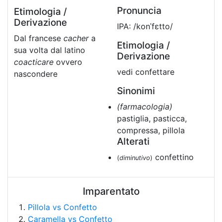
Pronuncia
Etimologia /
Derivazione
IPA: /konˈfɛtto/
Dal francese
cacher
a
Etimologia /
sua volta dal latino
Derivazione
coacticare
ovvero
vedi confettare
nascondere
Sinonimi
(farmacologia)
pastiglia, pasticca,
compressa, pillola
Alterati
confettino
(
diminutivo
)
Imparentato
Pillola vs Confetto
Caramella vs Confetto