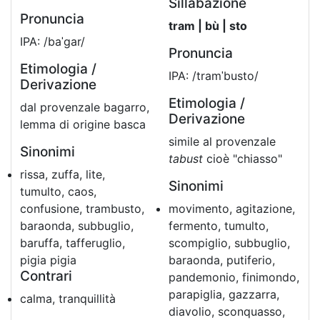
Sillabazione
Pronuncia
tram | bù | sto
IPA: /baˈgar/
Pronuncia
Etimologia /
IPA: /tramˈbusto/
Derivazione
Etimologia /
dal provenzale bagarro,
Derivazione
lemma di origine basca
simile al provenzale
Sinonimi
tabust
cioè "chiasso"
rissa, zuffa, lite,
Sinonimi
tumulto, caos,
confusione, trambusto,
movimento, agitazione,
baraonda, subbuglio,
fermento, tumulto,
baruffa, tafferuglio,
scompiglio, subbuglio,
pigia pigia
baraonda, putiferio,
Contrari
pandemonio, finimondo,
parapiglia, gazzarra,
calma, tranquillità
diavolio, sconquasso,